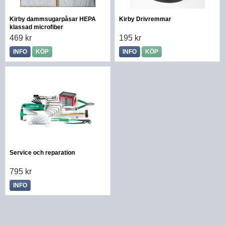
Kirby dammsugarpåsar HEPA
Kirby Drivremmar
klassad microfiber
469 kr
195 kr
INFO
KÖP
INFO
KÖP
Service och reparation
795 kr
INFO