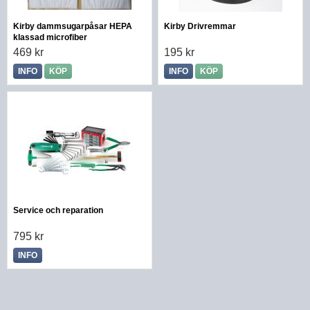
Kirby dammsugarpåsar HEPA
Kirby Drivremmar
klassad microfiber
469 kr
195 kr
INFO
KÖP
INFO
KÖP
Service och reparation
795 kr
INFO