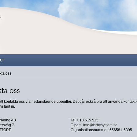
KT
kta oss
ta oss
t kontakta oss via nedanstående uppgifter. Det går också bra att använda kontakt
i lagt in.
rading AB
Tel: 018 515 515
ersväg 7
E-post:
info@kirbysystem.se
YTTORP
Organisationsnummer: 556581-5395