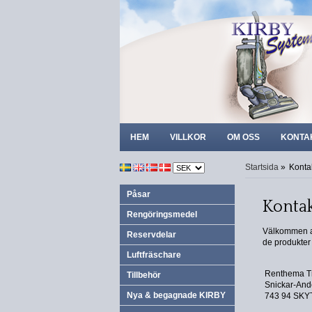
HEM
VILLKOR
OM OSS
KONTA
Startsida
»
Konta
Påsar
Kontak
Rengöringsmedel
Välkommen at
Reservdelar
de produkter v
Luftfräschare
Renthema T
Tillbehör
Snickar-And
Nya & begagnade KIRBY
743 94 SK