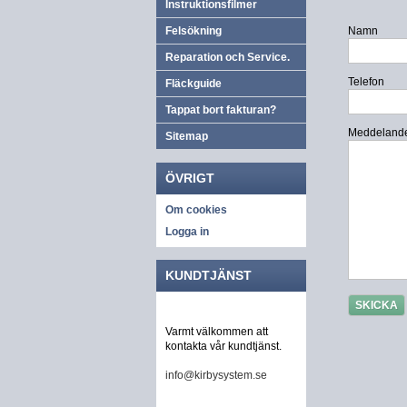
Instruktionsfilmer
Felsökning
Namn
Reparation och Service.
Telefon
Fläckguide
Tappat bort fakturan?
Meddeland
Sitemap
ÖVRIGT
Om cookies
Logga in
KUNDTJÄNST
Varmt välkommen att
kontakta vår kundtjänst.
info@kirbysystem.se