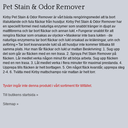
Pet Stain & Odor Remover
Kirby Pet Stain & Odor Remover är vårt bästa rengöringsmedel att ta bort
illaluktande och fula fläckar från husdjur. Kirby Pet Stain & Odor Remover har
en speciellt formel med naturliga enzymer som snabbt tränger in djupt av
mattfibrerna och tar bort fläckar och annan lukt. • Fungerar snabbt för att
rengöra fläckar som orsakas av olyckor • Maskerar inte bara lukten - de
naturliga enzymerna tar bort fläckar och lukt orsakad av kräkningar, urin och
avföring • Tar bort kvarvarande lukt så att husdjur inte kommer tillbaka till
samma plats. Hur man får fläckar och lukt ur mattan Beskrivning: 1. Sug upp
det som går av fläcken med en ren trasa. 2. Spraya Pet Stain Remover på
fläcken. Lår medlet verka någon minut för att börja arbeta. Sug upp fläcken
med en ren trasa. 3. Låt medlet verka i flera minuter för maximal prestanda. 4.
Upprepa tills fläcken är helt borttagen. 5. Om något fläck kvarstår, upprepa steg
2-4. 6. Tvätta med Kirby mattschampo när mattan är helt torr.
Tyvärr ingår inte denna produkt i vårt sortiment för tillfället.
Till butikens startsida »
Sitemap »