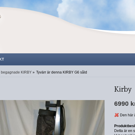
KT
 begagnade KIRBY
»
Tyvärr är denna KIRBY G6 såld
Kirby
6990 k
Den här ä
Produktbesk
Detta är en 