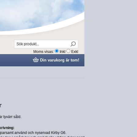
Moms visas:
Inkl
Exkl
Din varukorg är tom!
r
r tyvärr såld.
rivning:
sparsamt använd och nyservad Kirby G6.