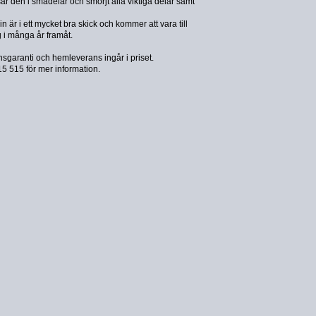
isär den i smådelar och smörjt alla viktiga delar samt
 är i ett mycket bra skick och kommer att vara till
g i många år framåt.
onsgaranti och hemleverans ingår i priset.
 515 för mer information.