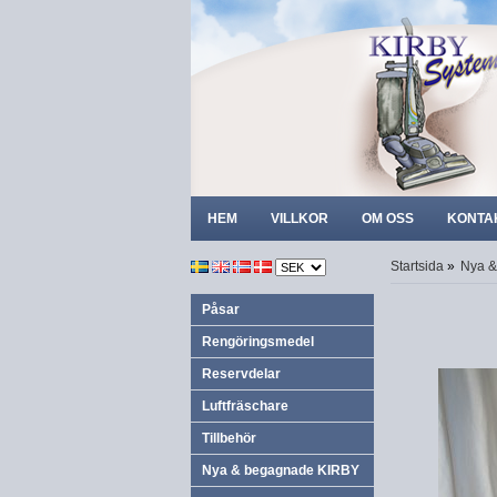
HEM
VILLKOR
OM OSS
KONTA
Startsida
»
Nya &
Påsar
Rengöringsmedel
Reservdelar
Luftfräschare
Tillbehör
Nya & begagnade KIRBY