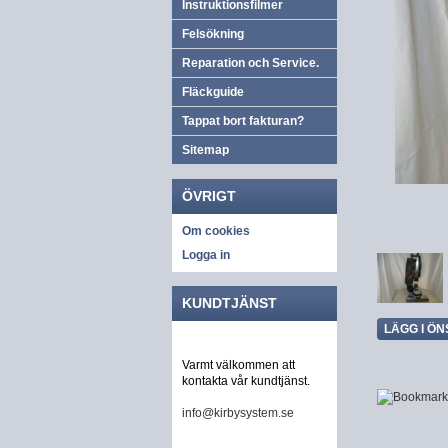
Instruktionsfilmer
Felsökning
Reparation och Service.
Fläckguide
Tappat bort fakturan?
Sitemap
ÖVRIGT
Om cookies
Logga in
KUNDTJÄNST
LÄGG I ÖN
Varmt välkommen att
kontakta vår kundtjänst.
info@kirbysystem.se