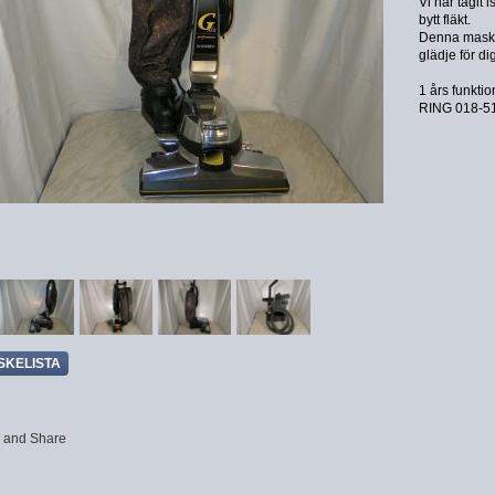
Vi har tagit 
bytt fläkt.
Denna maskin
glädje för di
1 års funkti
RING 018-515
SKELISTA