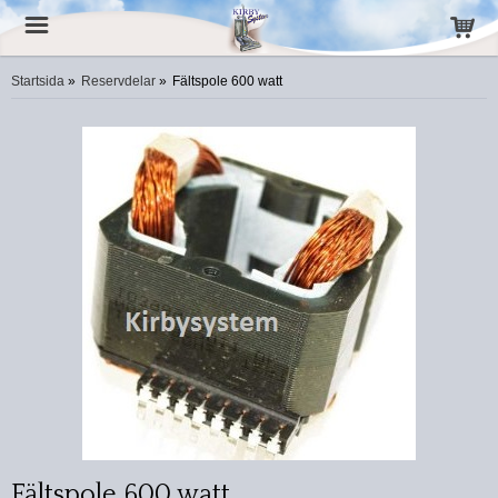
Startsida
»
Reservdelar
»
Fältspole 600 watt
Fältspole 600 watt