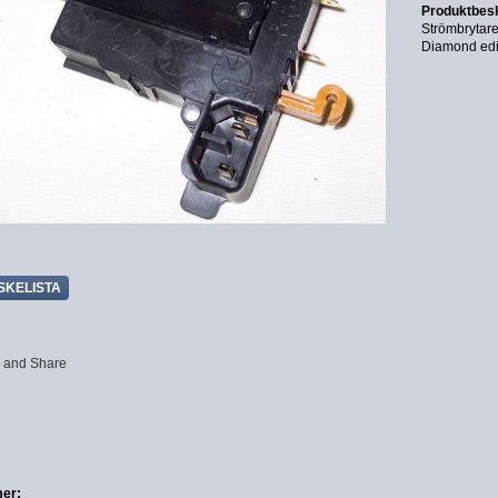
Produktbesk
Strömbrytare
Diamond edit
SKELISTA
er: