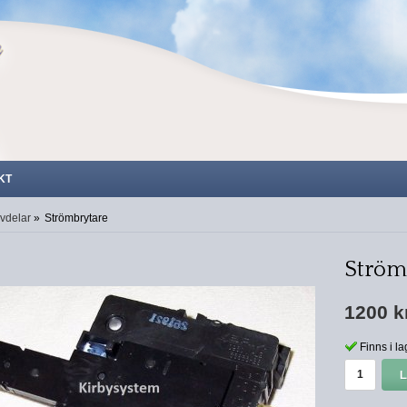
KT
vdelar
»
Strömbrytare
Ström
1200 k
Finns i la
L