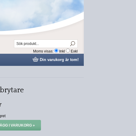
Moms visas:
Inkl
Exkl
Din varukorg är tom!
brytare
r
gret
ÄGG I VARUKORG »