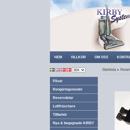
HEM
VILLKOR
OM OSS
KONTA
Startsida
»
Reser
Påsar
Rengöringsmedel
Reservdelar
Luftfräschare
Tillbehör
Nya & begagnade KIRBY