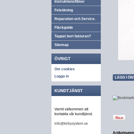
Instruktionsfilmer
Felsökning
Reparation och Service.
Fläckguide
Tappat bort fakturan?
Sitemap
ÖVRIGT
Om cookies
Logga in
LÄGG I ÖN
KUNDTJÄNST
Varmt välkommen att
kontakta vår kundtjänst.
info@kirbysystem.se
Artikelnumm